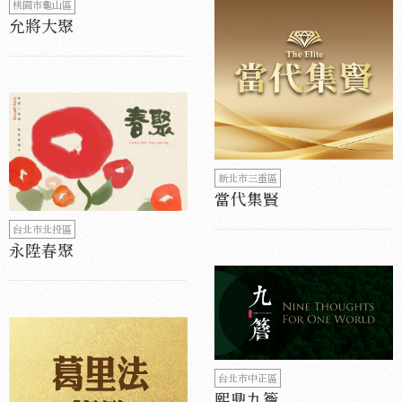
桃園市龜山區
允將大聚
新北市三重區
當代集賢
台北市北投區
永陞春聚
台北市中正區
熙鼎九簷