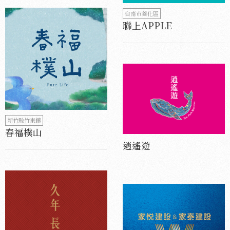
台南市善化區
聯上APPLE
新竹縣竹東鎮
春福樸山
逍遙遊