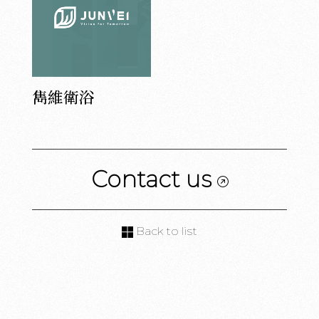
雋維衛浴
Contact us
Back to list