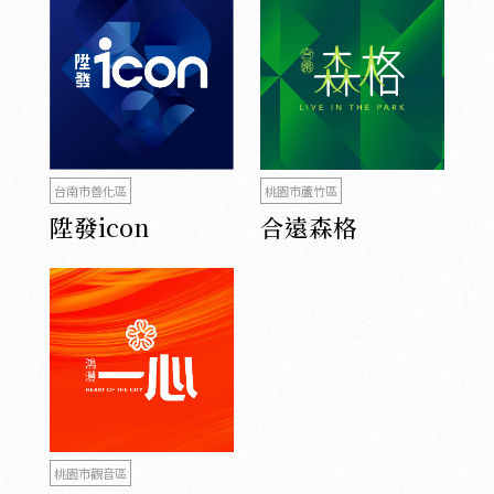
台南市善化區
桃園市蘆竹區
陞發icon
合遠森格
桃園市觀音區