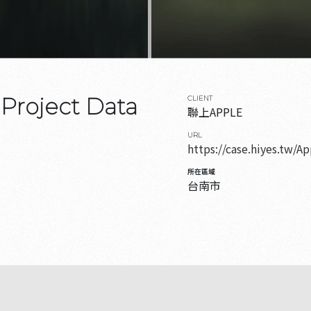
Project Data
CLIENT
聯上APPLE
URL
https://case.hiyes.tw/A
所在區域
台南市