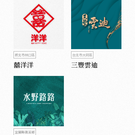
新北市林口區
台北市大同區
囍洋洋
三豐雲迪
宜蘭縣礁溪鄉