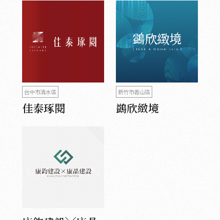
台中市清水區
新竹市香山區
佳泰琢閱
鷁欣緻境