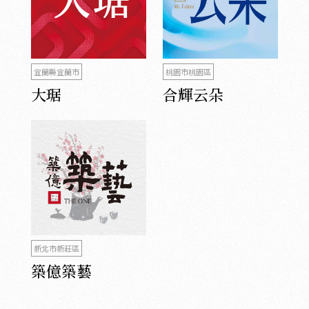
宜蘭縣宜蘭市
桃園市桃園區
大琚
合輝云朵
新北市新莊區
築億築藝