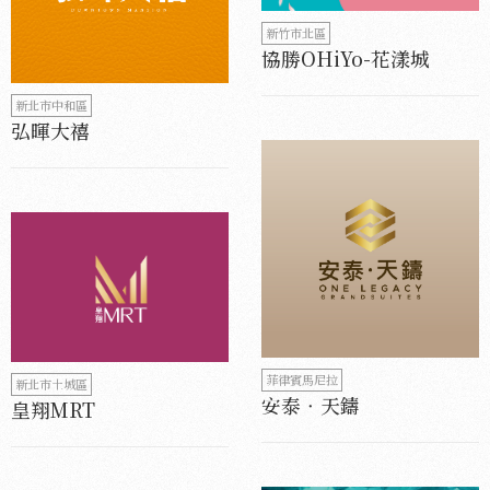
新竹市北區
協勝OHiYo-花漾城
新北市中和區
弘暉大禧
菲律賓馬尼拉
新北市土城區
安泰‧天鑄
皇翔MRT