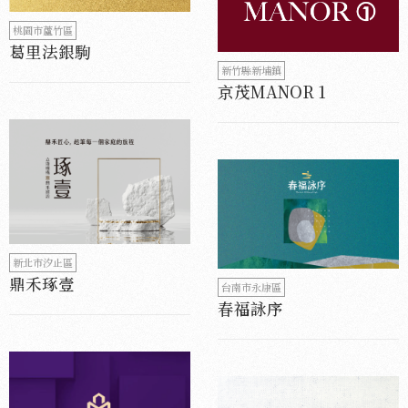
桃園市蘆竹區
葛里法銀駒
新竹縣新埔鎮
京茂MANOR 1
新北市汐止區
鼎禾琢壹
台南市永康區
春福詠序