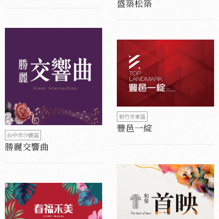
盛築松築
新竹市東區
豐邑一綻
台中市沙鹿區
勝麗交響曲