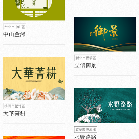
台北市中山區
中山金澤
新北市板橋區
立信御景
桃園市蘆竹區
大華菁耕
宜蘭縣礁溪鄉
水野路路