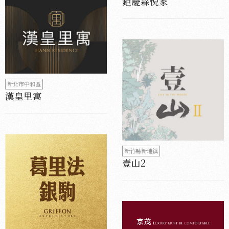
鉅慶森悦家
新北市中和區
漢皇里寓
新竹縣新埔鎮
壹山2