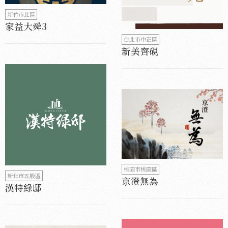
新竹市北區
家益大舜3
台北市中正區
新美齊硯
桃園市桃園區
新北市五股區
京澄無為
漢特綠邸