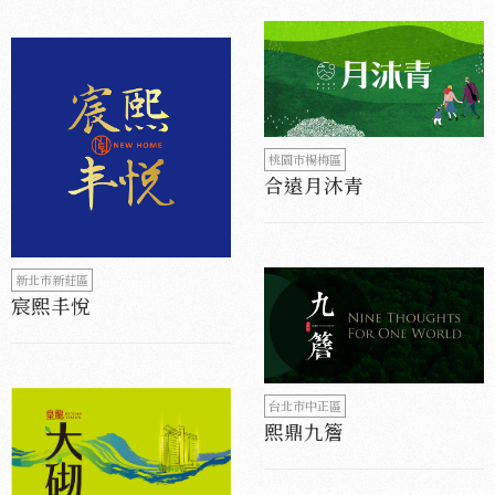
桃園市楊梅區
合遠月沐青
新北市新莊區
宸熙丰悅
台北市中正區
熙鼎九簷