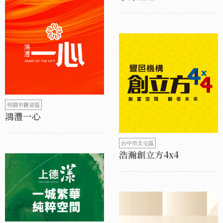
桃園市觀音區
鴻灃一心
台中市北屯區
浩瀚創立方4x4