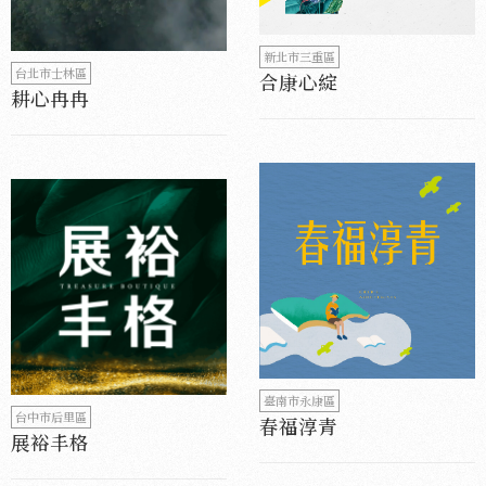
新北市三重區
台北市士林區
合康心綻
耕心冉冉
臺南市永康區
台中市后里區
春福淳青
展裕丰格