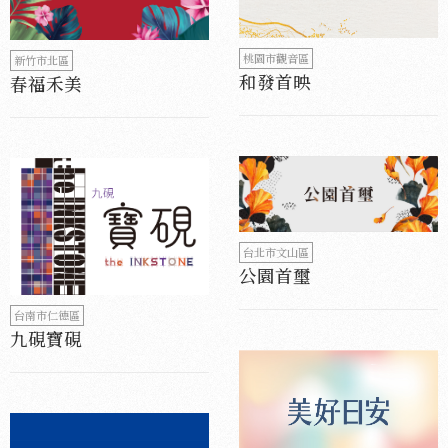
桃園市觀音區
新竹市北區
和發首映
春福禾美
台北市文山區
公園首璽
台南市仁德區
九硯寶硯