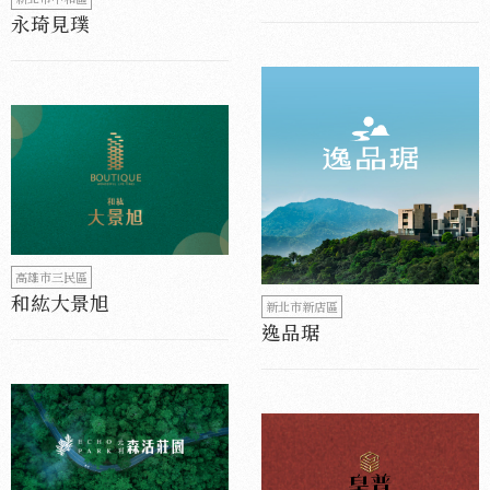
永琦見璞
高雄市三民區
和紘大景旭
新北市新店區
逸品琚