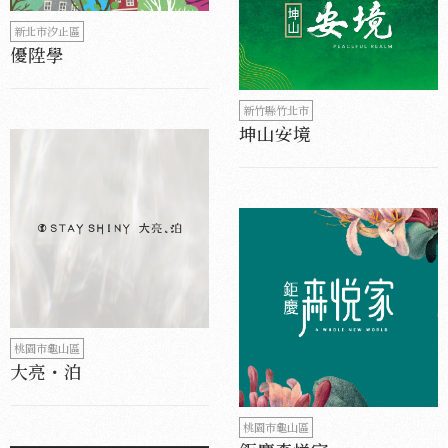
新北市汐止區
優陞學
新竹縣竹北市
坤山安境
桃園市龜山區
大亮・泊
桃園市龜山區