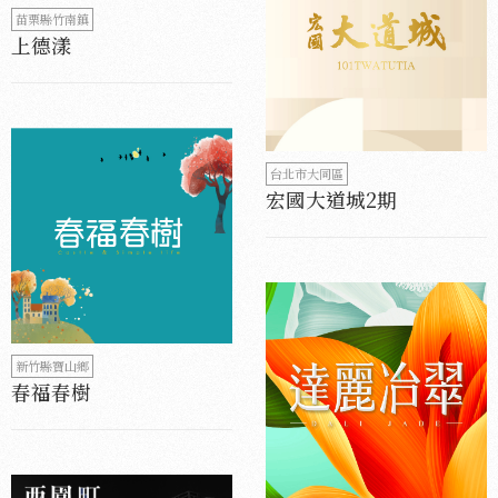
苗栗縣竹南鎮
上德漾
台北市大同區
宏國大道城2期
新竹縣寶山鄉
春福春樹