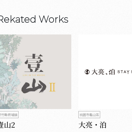
Rekated Works
新竹縣新埔鎮
桃園市龜山區
壹山2
大亮・泊