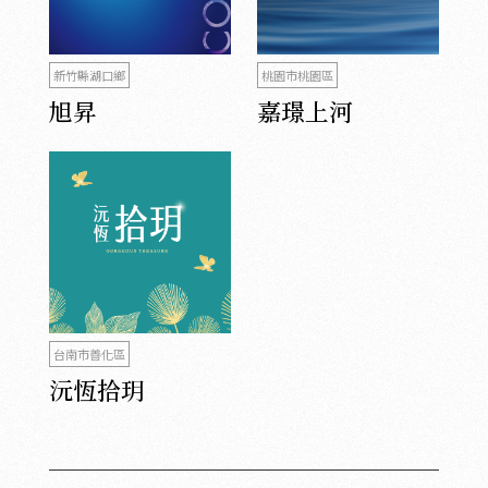
新竹縣湖口鄉
桃園市桃園區
旭昇
嘉璟上河
台南市善化區
沅恆拾玥