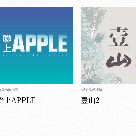
台南市善化區
新竹縣新埔鎮
聯上APPLE
壹山2