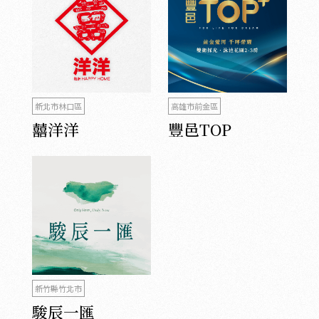
新北市林口區
高雄市前金區
囍洋洋
豐邑TOP
新竹縣竹北市
駿辰一匯