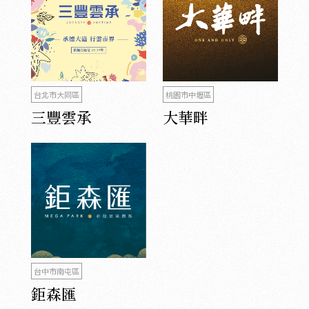
台北市大同區
桃園市中壢區
三豐雲承
大華畔
台中市南屯區
鉅森匯