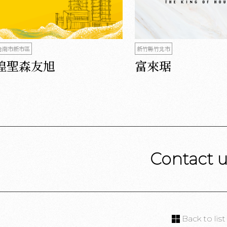
台南市新市區
新竹縣竹北市
煌聖森友旭
富來琚
Contact 
Back to list