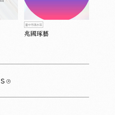
臺中市清水區
兆國琢藝
us