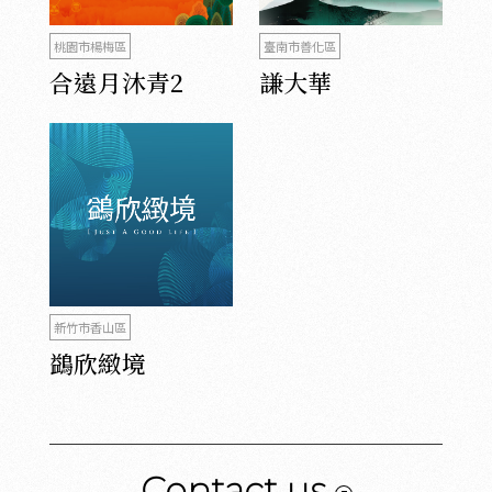
桃園市楊梅區
臺南市善化區
合遠月沐青2
謙大華
新竹市香山區
鷁欣緻境
Contact us