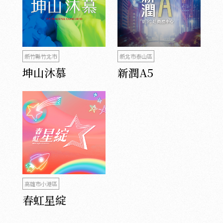
新竹縣竹北市
新北市泰山區
坤山沐慕
新潤A5
高雄市小港區
春虹星綻