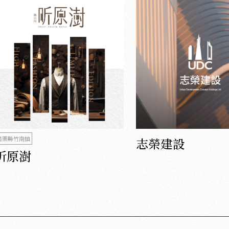
苗栗縣竹南鎮
志榮建設
昕原澍