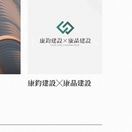
康鈞建設╳康晶建設