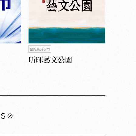
苗栗縣頭份市
昕暉藝文公園
us