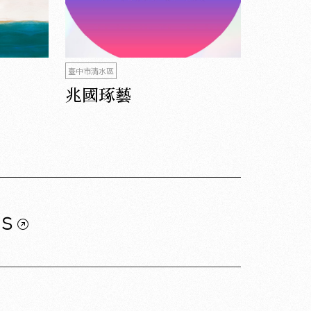
臺中市清水區
兆國琢藝
us