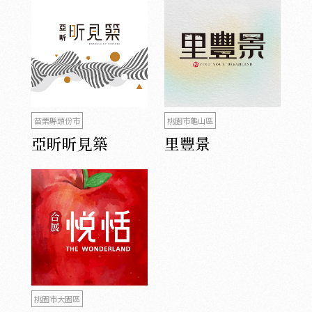
苗栗縣頭份市
桃園市龜山區
亞昕昕見築
里豐景
桃園市大園區