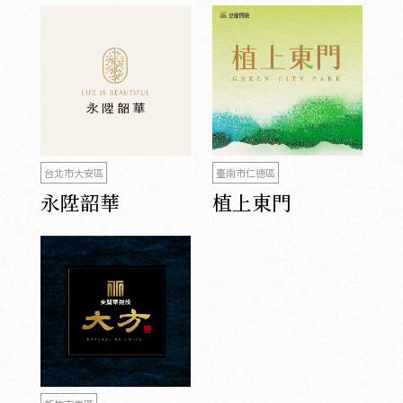
台北市大安區
臺南市仁德區
永陞韶華
植上東門