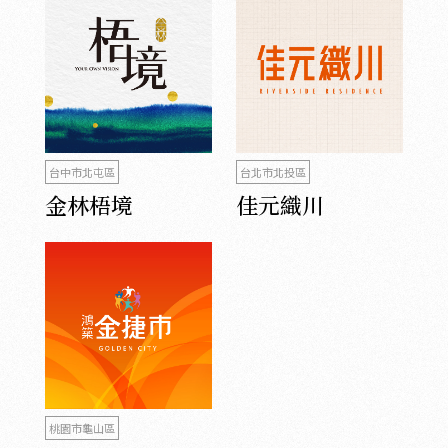
台中市北屯區
台北市北投區
金林梧境
佳元織川
桃園市龜山區