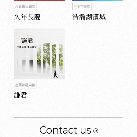
台北市大同區
台中市東區
久年長慶
浩瀚湖濱城
宜蘭縣羅東鎮
謙君
Contact us