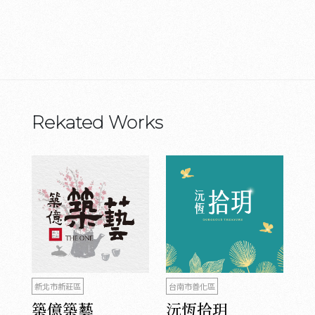
Rekated Works
新北市新莊區
台南市善化區
築億築藝
沅恆拾玥