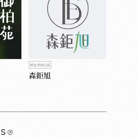
新北市林口區
森鉅旭
us