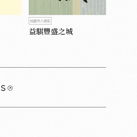
桃園市八德區
益騏豐盛之城
us