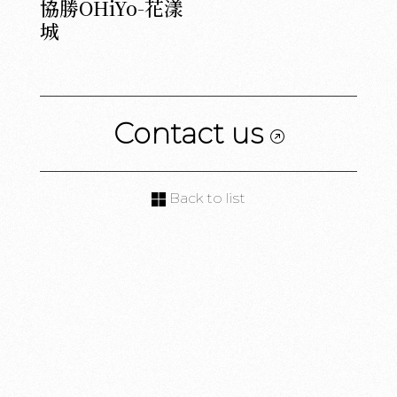
協勝OHiYo-花漾
城
Contact us
Back to list