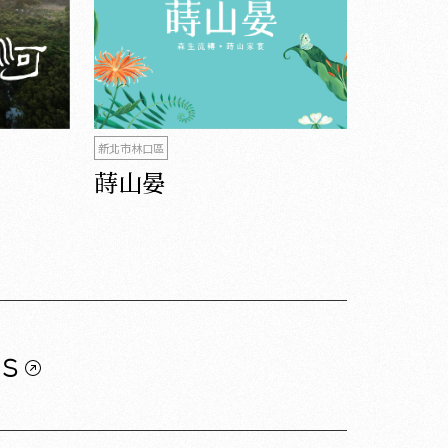
新北市林口區
蒔山晏
us