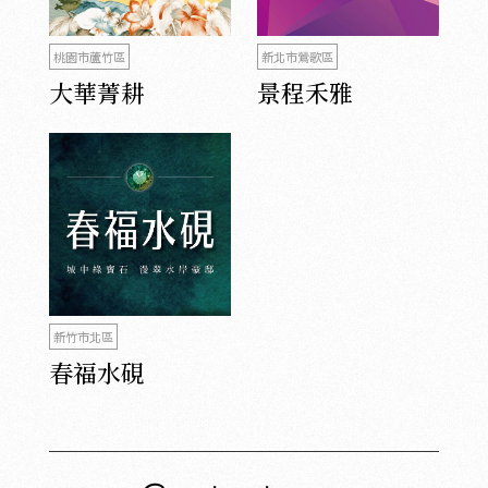
桃園市蘆竹區
新北市鶯歌區
大華菁耕
景程禾雅
新竹市北區
春福水硯