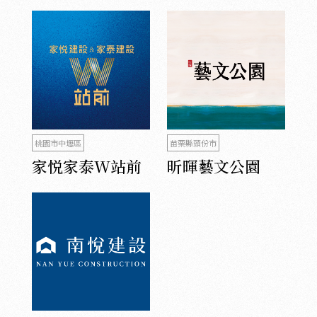
桃園市中壢區
苗栗縣頭份市
家悦家泰W站前
昕暉藝文公園